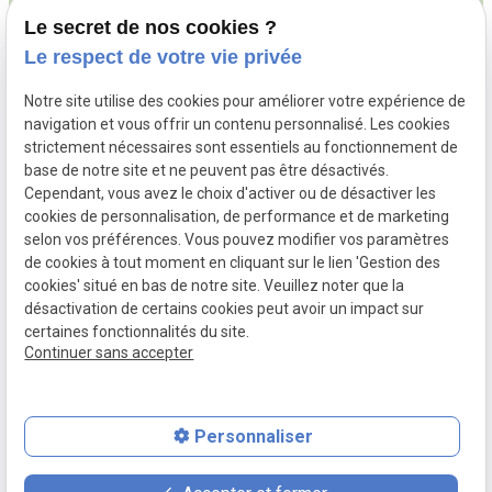
Le secret de nos cookies ?
chevron_right
Gestion des cookies
Le respect de votre vie privée
Notre site utilise des cookies pour améliorer votre expérience de
Nous contacter
navigation et vous offrir un contenu personnalisé. Les cookies
strictement nécessaires sont essentiels au fonctionnement de
call
base de notre site et ne peuvent pas être désactivés.
04.38.02.25.90
Cependant, vous avez le choix d'activer ou de désactiver les
mail
contact@avocats-rouxit.fr
cookies de personnalisation, de performance et de marketing
selon vos préférences. Vous pouvez modifier vos paramètres
52 Rue de Seze
de cookies à tout moment en cliquant sur le lien 'Gestion des
location_on
69006 LYON
cookies' situé en bas de notre site. Veuillez noter que la
désactivation de certains cookies peut avoir un impact sur
certaines fonctionnalités du site.
Continuer sans accepter
Numéro de SIRET :
44771938600040
Personnaliser
place
contact_page
phone