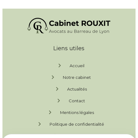
Liens utiles
chevron_right
Accueil
chevron_right
Notre cabinet
chevron_right
Actualités
chevron_right
Contact
chevron_right
Mentions légales
chevron_right
Politique de confidentialité
chevron_right
Plan du site