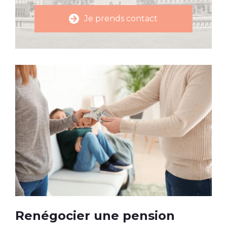
arrow_forward
Je prends contact
Renégocier une pension